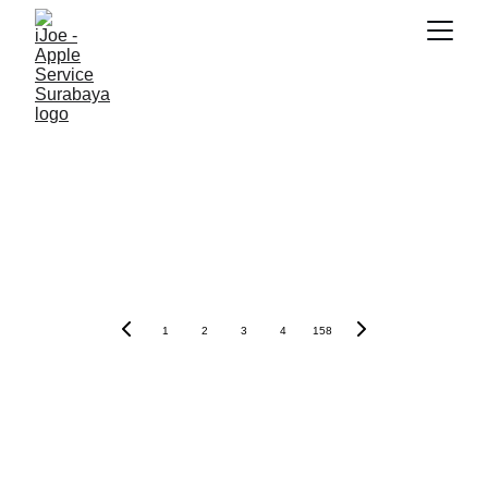
1
2
3
4
158
iJOE
Kami adalah spesialis di bidang perbaikan kerusakan Apple Product 